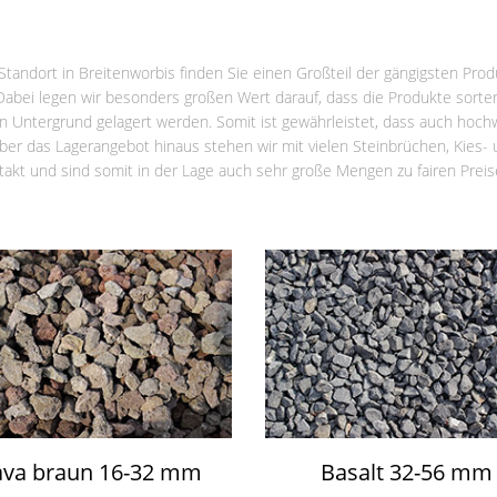
tandort in Breitenworbis finden Sie einen Großteil der gängigsten Pr
Dabei legen wir besonders großen Wert darauf, dass die Produkte sorte
 Untergrund gelagert werden. Somit ist gewährleistet, dass auch hochw
ber das Lagerangebot hinaus stehen wir mit vielen Steinbrüchen, Kies
akt und sind somit in der Lage auch sehr große Mengen zu fairen Preisen
ava braun 16-32 mm
Basalt 32-56 mm