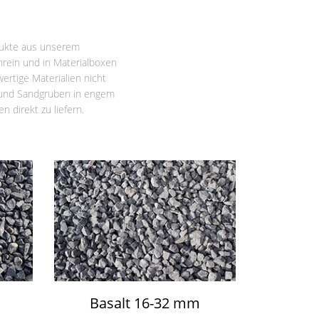
odukte aus unserem
nrein und in Materialboxen
ertige Materialien nicht
- und Sandgruben in engem
 direkt zu liefern.
Basalt 16-32 mm