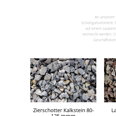
An unserem S
Schüttgutsortiment. 
auf einem sauberen
vermischt werden. Ü
Geschäftskont
Zierschotter Kalkstein 80-
L
125 mmm